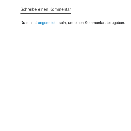
Schreibe einen Kommentar
Du musst
angemeldet
sein, um einen Kommentar abzugeben.
Home
|
Impressum
|
Datenschutzerklärung
|
Partner
|
Kontakt
© Copyright 2026
grumis.de | volkswerbung.de | volkston.de
Alle Rechte vorbehalten
Privatsphäre-Einstellungen ändern
Historie der Privatsphäre-Einstellungen
Einwilligungen widerrufen