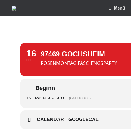
Zum
Menü
Inhalt
springen
16
97469 GOCHSHEIM
FEB
ROSENMONTAG FASCHINGSPARTY
Beginn
16. Februar 2026 20:00
(GMT+00:00)
CALENDAR
GOOGLECAL