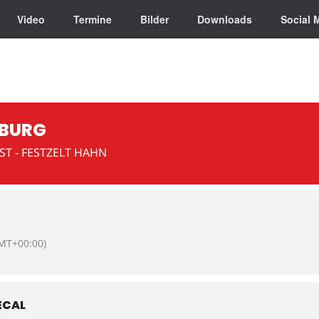
Video
Termine
Bilder
Downloads
Social 
ZBURG
T - FESTZELT HAHN
MT+00:00)
ECAL