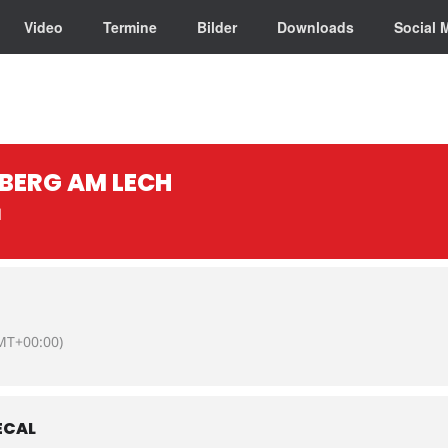
Video
Termine
Bilder
Downloads
Social 
BERG AM LECH
N
MT+00:00)
ECAL