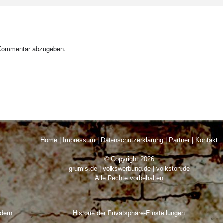
Kommentar abzugeben.
Home
|
Impressum
|
Datenschutzerklärung
|
Partner
|
Kontakt
© Copyright 2026
grumis.de | volkswerbung.de | volkston.de
Alle Rechte vorbehalten
ndern
Historie der Privatsphäre-Einstellungen