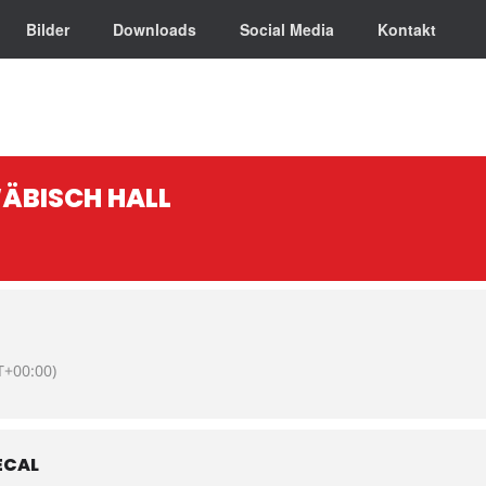
Bilder
Downloads
Social Media
Kontakt
ÄBISCH HALL
+00:00)
ECAL