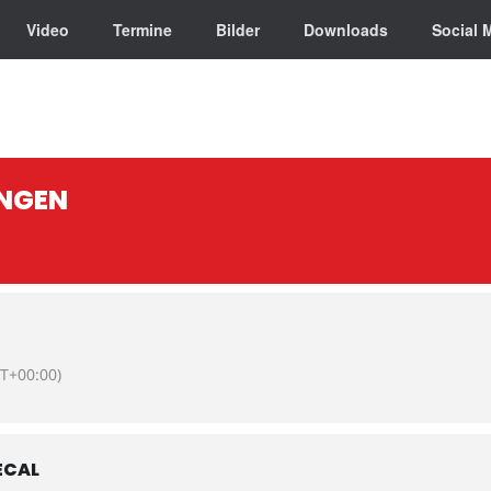
Video
Termine
Bilder
Downloads
Social 
INGEN
T+00:00)
ECAL