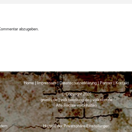
Kommentar abzugeben.
Home
|
Impressum
|
Datenschutzerklärung
|
Partner
|
Kontakt
© Copyright 2026
grumis.de | volkswerbung.de | volkston.de
Alle Rechte vorbehalten
ndern
Historie der Privatsphäre-Einstellungen