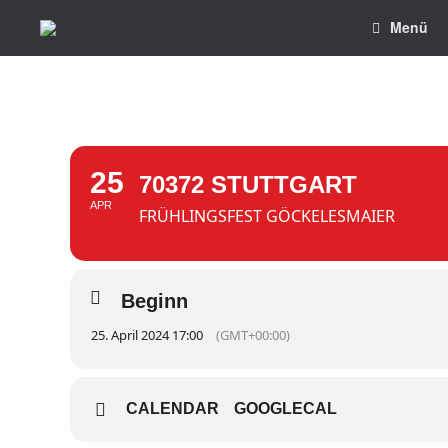
Zum
Menü
Inhalt
springen
25
70372 STUTTGART
APR
FRÜHLINGSFEST GÖCKELESMAIER
Beginn
25. April 2024 17:00
(GMT+00:00)
CALENDAR
GOOGLECAL