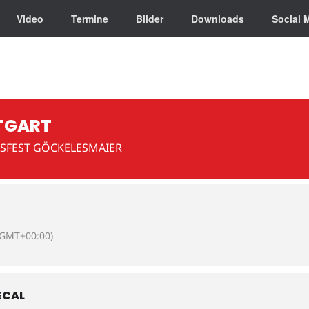
Video
Termine
Bilder
Downloads
Social 
TGART
SFEST GÖCKELESMAIER
(GMT+00:00)
ECAL