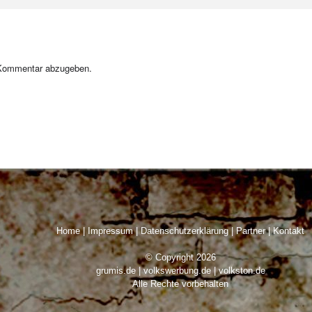
Kommentar abzugeben.
Home
|
Impressum
|
Datenschutzerklärung
|
Partner
|
Kontakt
© Copyright 2026
grumis.de | volkswerbung.de | volkston.de
Alle Rechte vorbehalten