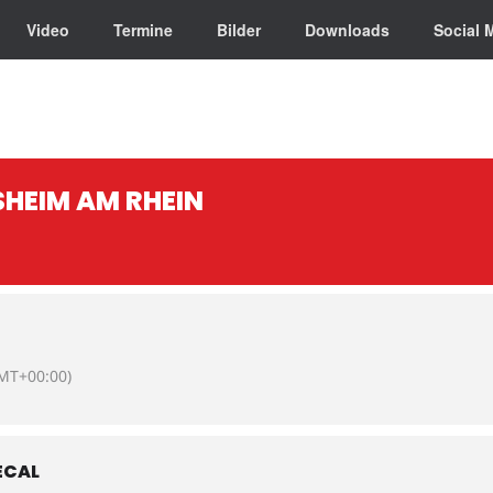
Video
Termine
Bilder
Downloads
Social 
SHEIM AM RHEIN
MT+00:00)
ECAL