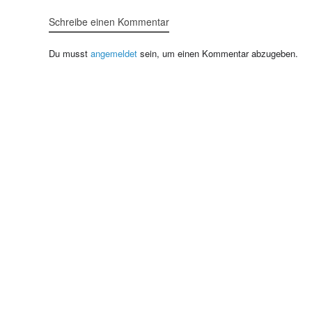
Schreibe einen Kommentar
Du musst
angemeldet
sein, um einen Kommentar abzugeben.
Home
|
Impressum
|
Datenschutzerklärung
|
Partner
|
Kontakt
© Copyright 2026
grumis.de | volkswerbung.de | volkston.de
Alle Rechte vorbehalten
Privatsphäre-Einstellungen ändern
Historie der Privatsphäre-Einstellungen