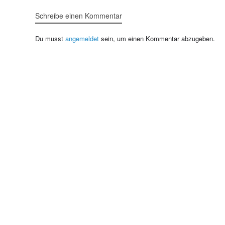
Schreibe einen Kommentar
Du musst
angemeldet
sein, um einen Kommentar abzugeben.
Home
|
Impressum
|
Datenschutzerklärung
|
Partner
|
Kontakt
© Copyright 2026
grumis.de | volkswerbung.de | volkston.de
Alle Rechte vorbehalten
Privatsphäre-Einstellungen ändern
Historie der Privatsphäre-Einstellungen