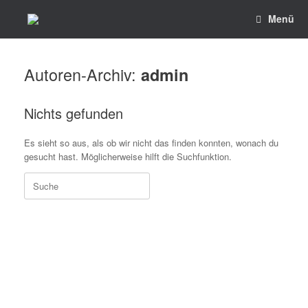
Menü
Autoren-Archiv:
admin
Nichts gefunden
Es sieht so aus, als ob wir nicht das finden konnten, wonach du
gesucht hast. Möglicherweise hilft die Suchfunktion.
Home
|
Impressum
|
Datenschutzerklärung
|
Partner
|
Kontakt
© Copyright 2026
grumis.de | volkswerbung.de | volkston.de